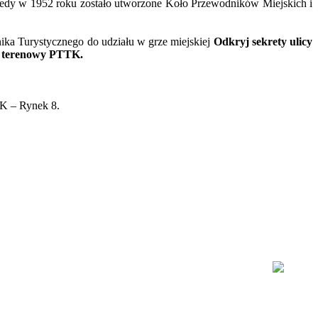
kiedy w 1952 roku zostało utworzone Koło Przewodników Miejskich i
a Turystycznego do udziału w grze miejskiej
Odkryj sekrety ulicy
 i terenowy PTTK.
K – Rynek 8.